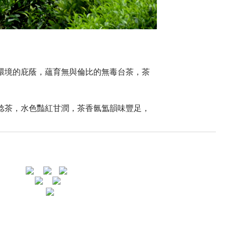
環境的庇蔭，蘊育無與倫比的無毒台茶，茶
採捻茶，水色豔紅甘潤，茶香氤氲韻味豐足，