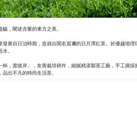
濫觴，闡述含蓄的東方之美。
業發展自日治時期，造就出聞名遐邇的日月潭紅茶。於優越地理
活水。
啜飲一杯，渡彼岸」，友善栽培耕作，細膩精湛製茶工藝，手工摘
，品出不凡的時尚生活茶。