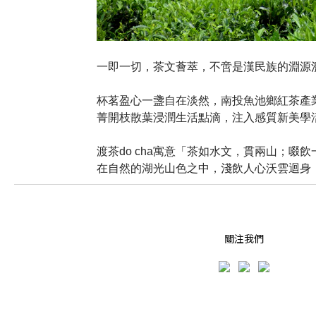
一即一切，茶文薈萃，不啻是漢民族的淵源
杯茗盈心一盞自在淡然，南投魚池鄉紅茶產
菁開枝散葉浸潤生活點滴，注入感質新美學
渡茶do cha寓意「茶如水文，貫兩山；
在自然的湖光山色之中，淺飲人心沃雲迴身
關注我們