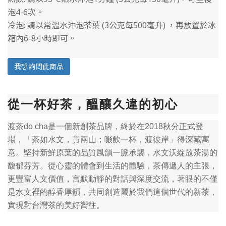
泡4-6次。
冷泡: 請以常溫水沖泡茶葉 (3公克每500毫升) ，再放置於冰
箱內6-8小時即可。
我想詢問此商品
從一杯好茶，醞釀久違的初心
渡茶do cha是一個新創茶品牌，終於在2018秋分正式登
場，「茶如水文，貫兩山；啜飲一杯，渡彼岸」得深藏寓
意。堅持新鮮原葉的品質風韻一脈承襲，水文沃綻放茶湯的
馥郁芬芳。從心靈的體會到生活的體驗，茶傳遞人的主張，
更豐富人文價值，言默動靜的對話與深度交流，著眼的不僅
是水文裡的醇香厚韻，共同創造屬於我們這個世代的新茶，
實現對台灣茶的美好嚮往。