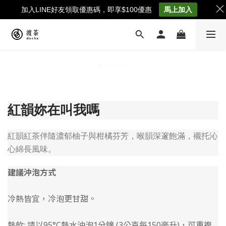
加入LINE好友領取優惠碼，即享$100優惠
馬上加入
紅韻妳在叫我嗎
紅韻紅茶伴隨濃郁柚子與柑橘芬芳，喉韻深邃飽滿，襯托沁
心綿長風味。
建議沖泡方式
冷熱皆宜，冷泡更甘甜。
熱飲: 請以95°C熱水沖泡1分鐘 (3公克每150毫升)，可重複